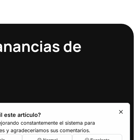
anancias de
Integraciones
Otros
il este artículo?
sistemas POS
Términos
jorando constantemente el sistema para
servicios de entrega
Privacidad
prise
es y agradeceríamos sus comentarios.
Finanzas
Privacidad de la