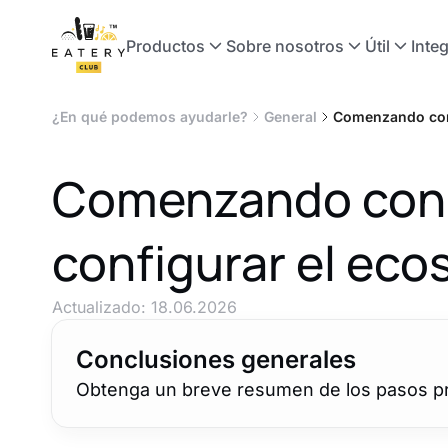
Productos
Sobre nosotros
Útil
Inte
¿En qué podemos ayudarle?
General
Comenzando con 
Comenzando con E
configurar el eco
Actualizado:
18.06.2026
Conclusiones generales
Obtenga un breve resumen de los pasos prin