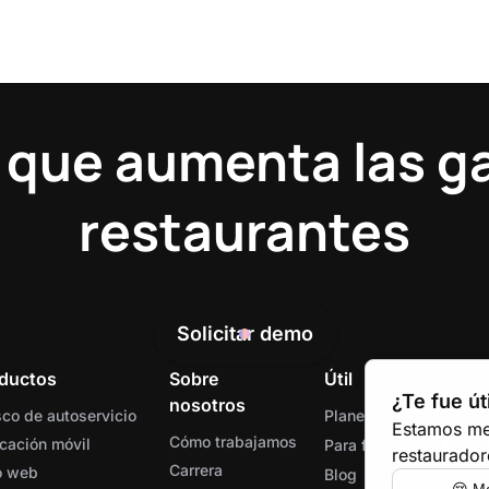
 que aumenta las g
restaurantes
Solicitar demo
ductos
Sobre
Útil
¿Te fue út
nosotros
co de autoservicio
Planes tarifarios
Estamos me
Cómo trabajamos
cación móvil
Para franquicias
Enter
restaurador
Carrera
o web
Blog