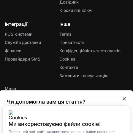
Довідник
Кіоски під ключ
Інтеграції
Інше
POS-системи
Terms
Служби доставки
Приватність
Фінанси
Конфіденційність застосунків
Провайдери SMS
Cookies
Контакти
Замовити консультацію
Мова
Чи допомогла вам ця стаття?
Ми постійно вдосконалюємо систему для
рестораторів і будемо вдячні за ваш фідбек.
Ми використовуємо файли cookie!
😢
Погано
😐
Нормально
🤗
Відмінно
Єдина екосистема для управління замовленнями,
Привіт, цей веб-сайт використовує основні файли cookie для