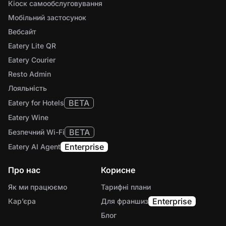
Кіоск самообслуговування
Мобільний застосунок
Вебсайт
Eatery Lite QR
Eatery Courier
Resto Admin
Лояльність
BETA
Eatery for Hotels
Eatery Wine
BETA
Безпечний Wi-Fi
Enterprise
Eatery AI Agent
Про нас
Корисне
Як ми працюємо
Тарифні плани
Enterprise
Карʼєра
Для франшиз
Блог