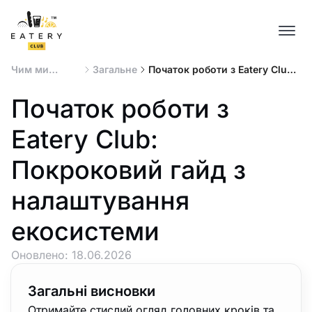
Чим ми
Загальне
Початок роботи з Eatery Club:
можемо вам
Покроковий гайд з
допомогти ?
налаштування екосистеми
Початок роботи з
Eatery Club:
Покроковий гайд з
налаштування
екосистеми
Оновлено:
18.06.2026
Загальні висновки
Отримайте стислий огляд головних кроків та