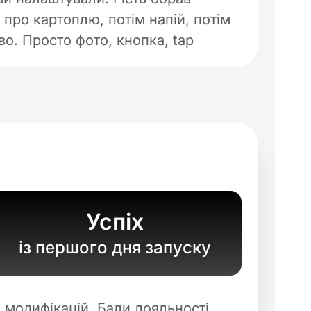
є про картоплю, потім напій, потім
во. Просто фото, кнопка, tap
Успіх
із першого дня запуску
м модифікацій. Бали лояльності,