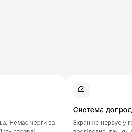
Система допрод
ша. Немає черги за
Екран не нервує у г
ість справді
послідовно, так, як