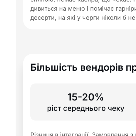
дивиться на меню і помічає гарнір
десерти, на які у черги ніколи б н
Більшість вендорів п
15-20%
ріст середнього чеку
Різниця в інтеграції. Замовлення з