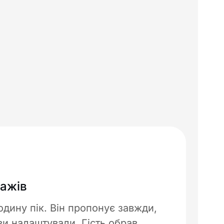
ажів
одину пік. Він пропонує завжди,
 ви налаштували. Гість обрав