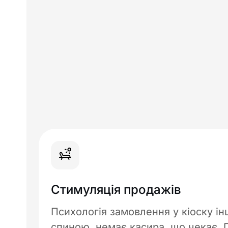
Стимуляція продажів
Психологія замовлення у кіоску ін
спиною, немає касира, що чекає. Г