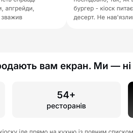
и, апгрейди,
бургер - кіоск пита
е зважив
десерт. Не нав'язли
родають вам екран. Ми — ні
54+
ресторанів
 кіоску іде прямо на кухню із повним списко