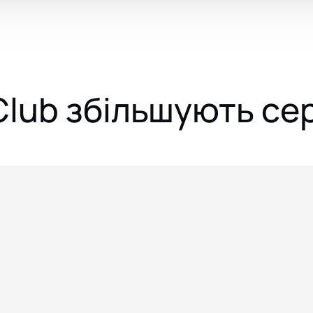
 Club збільшують се