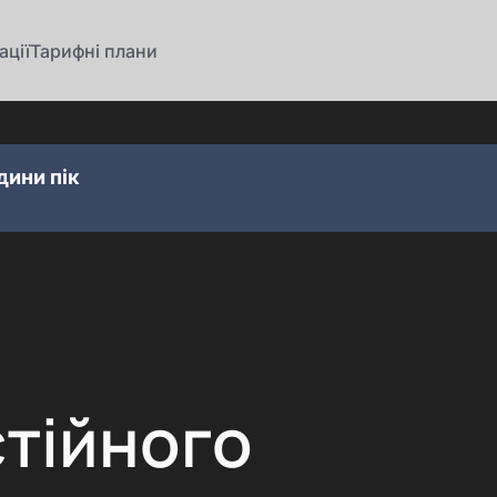
ації
Тарифні плани
дини пік
стійного