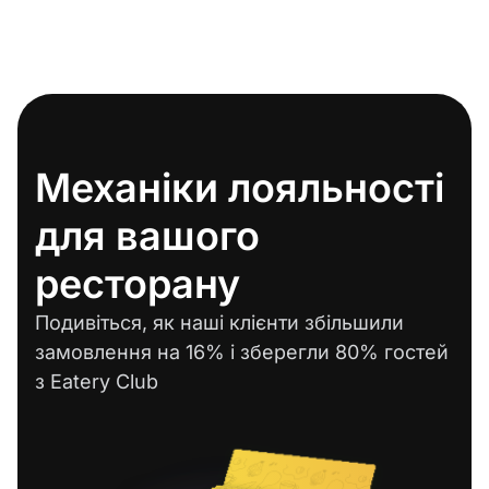
Механіки лояльності
для вашого
ресторану
Подивіться, як наші клієнти збільшили
замовлення на 16% і зберегли 80% гостей
з Eatery Club
Опис механіки
Дізнатися більше
undefined/17
Витягти нову карту