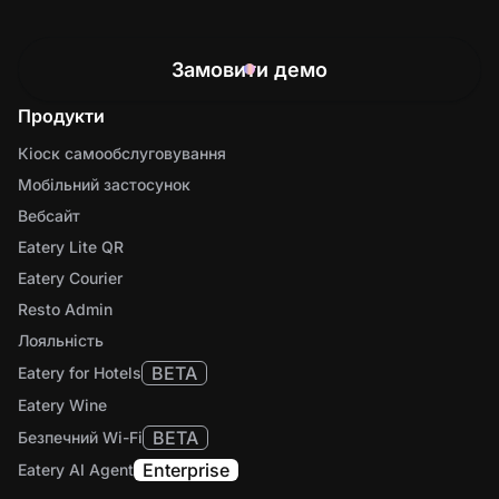
Замовити демо
Продукти
Кіоск самообслуговування
Мобільний застосунок
Вебсайт
Eatery Lite QR
Eatery Courier
Resto Admin
Лояльність
BETA
Eatery for Hotels
Eatery Wine
BETA
Безпечний Wi-Fi
Enterprise
Eatery AI Agent