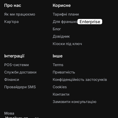
Про нас
Корисне
Як ми працюємо
Тарифні плани
Enterprise
Карʼєра
Для франшиз
Блог
Довідник
Кіоски під ключ
Інтеграції
Інше
POS-системи
Terms
Служби доставки
Приватність
Фінанси
Конфіденційність застосунків
Провайдери SMS
Cookies
Контакти
Замовити консультацію
Мова