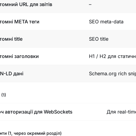
томний URL для звітів
–
томні META теги
SEO meta-data
омні title
SEO title
томні заголовки
H1 / H2 для статич
N-LD дані
Schema.org rich sn
 (1)
ч авторизації для WebSockets
Для real-time
ти (1, через окремий розділ)