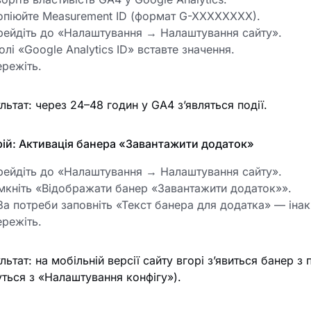
опіюйте Measurement ID (формат G-XXXXXXXX).
рейдіть до «Налаштування → Налаштування сайту».
олі «Google Analytics ID» вставте значення.
режіть.
льтат: через 24–48 годин у GA4 з’являться події.
ій: Активація банера «Завантажити додаток»
рейдіть до «Налаштування → Налаштування сайту».
мкніть «Відображати банер «Завантажити додаток»».
а потреби заповніть «Текст банера для додатка» — іна
режіть.
льтат: на мобільній версії сайту вгорі з’явиться банер з
ться з «Налаштування конфігу»).