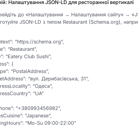
ій: Налаштування JSON-LD для ресторанної вертикалі
рейдіть до «Налаштування → Налаштування сайту» → «J
готуйте JSON-LD з типом Restaurant (Schema.org), напри
xt”: “https://schema.org”,
”: “Restaurant”,
 “Eatery Club Sushi”,
ss”: {
”: “PostalAddress”,
tAddress”: “вул. Дерибасівська, 31”,
ssLocality”: “Одеса”,
ssCountry”: “UA”
hone”: “+380993456982”,
Cuisine”: “Japanese”,
ngHours”: “Mo-Su 09:00-22:00”