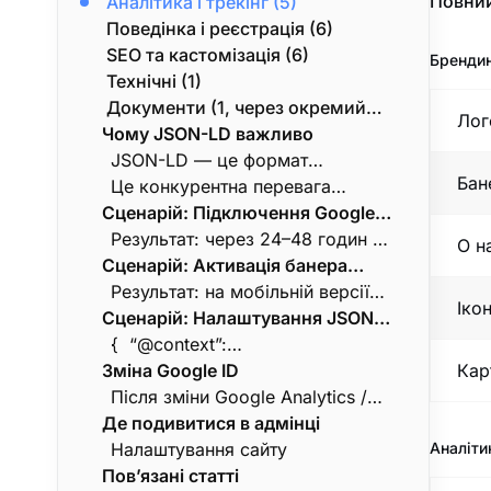
Повний
Аналітика і трекінг (5)
регістрація, SEO, кастомні теги,
Поведінка і реєстрація (6)
real-time.
SEO та кастомізація (6)
Брендин
Технічні (1)
Документи (1, через окремий
Лог
Чому JSON-LD важливо
розділ)
JSON-LD — це формат
Бан
структурованих даних, які
Це конкурентна перевага
Сценарій: Підключення Google
пошуковики (Google, Bing)
vs. Toast / Square / Clover для
Analytics 4
використовують для побудови
США (де ці платформи не дають
Результат: через 24–48 годин у
О н
Сценарій: Активація банера
rich snippets у видачі. Для
такого рівня SEO-кастомізації).
GA4 з’являться події.
«Завантажити додаток»
ресторанної вертикалі це
Результат: на мобільній версії
Іко
Сценарій: Налаштування JSON-
означає:
сайту вгорі з’явиться банер з
LD для ресторанної вертикалі
посиланнями в App Store /
{ “@context”:
Зміна Google ID
Google Play (посилання
“https://schema.org”, “@type”:
Кар
беруться з «Налаштування
“Restaurant”, “name”: “Eatery
Після зміни Google Analytics /
Де подивитися в адмінці
конфігу»).
Club Sushi”, “address”: {
Ads ID попередні дані не
“@type”: “PostalAddress”,
переносяться. Робіть зміну
Налаштування сайту
Аналітик
Пов’язані статті
“streetAddress”: “вул.
тільки при свідомому переході