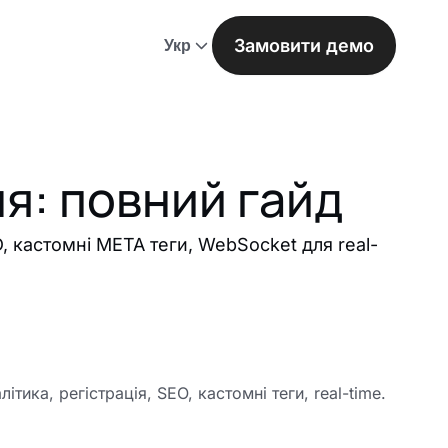
Замовити демо
Укр
я: повний гайд
D, кастомні META теги, WebSocket для real-
тика, регістрація, SEO, кастомні теги, real-time.