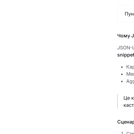
Пун
Чому 
JSON-L
snippe
Кар
Men
Agg
Це к
каст
Сценар
Ств