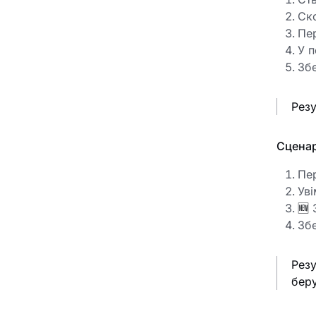
Ск
Пе
У п
Збе
Резу
Сценар
Пе
Уві
🆕
З
Збе
Резу
беру