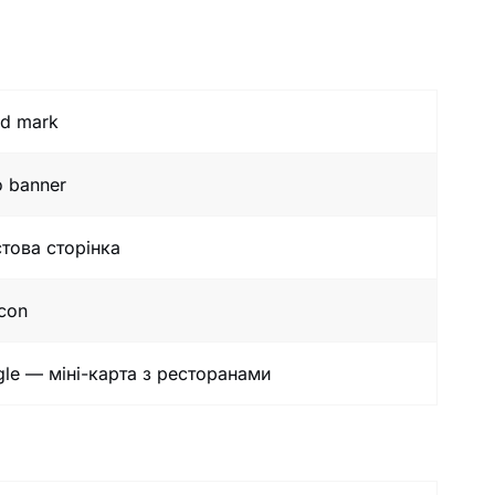
nd mark
o banner
това сторінка
con
le — міні-карта з ресторанами