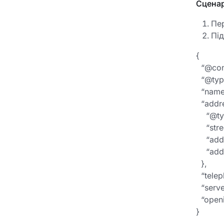
Сценар
Пе
Під
{
“@conte
“@type
“name”:
“addre
“@type
“stree
“addre
“addre
},
“telep
“serves
“openi
}