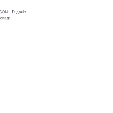
SON-LD дані».
клад: