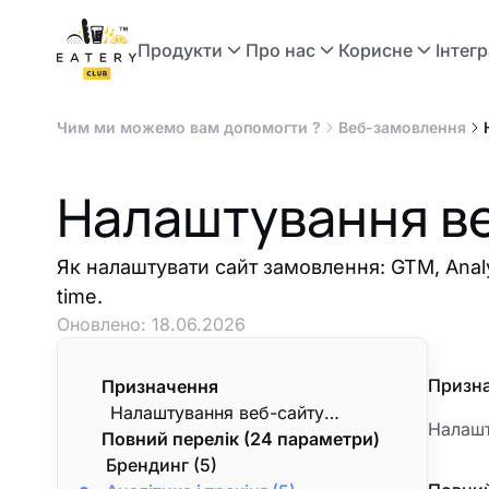
Продукти
Про нас
Корисне
Інтегр
Чим ми можемо вам допомогти ?
Веб-замовлення
Налаштування ве
Як налаштувати сайт замовлення: GTM, Analyt
time.
Оновлено:
18.06.2026
Призн
Призначення
Налаштування веб-сайту
Налашт
Повний перелік (24 параметри)
замовлення Eatery Club:
Брендинг (5)
брендинг, аналітика,