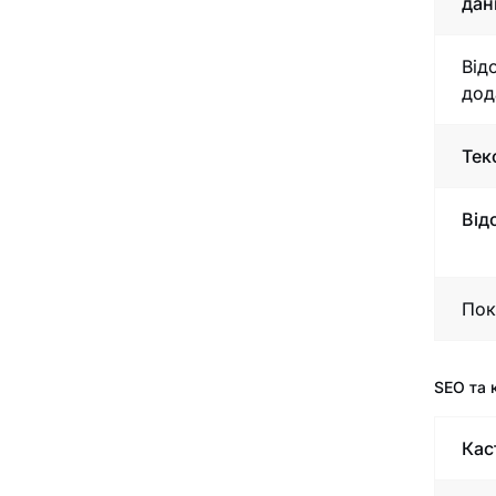
дан
Від
дод
Тек
Від
Пок
SEO та 
Кас