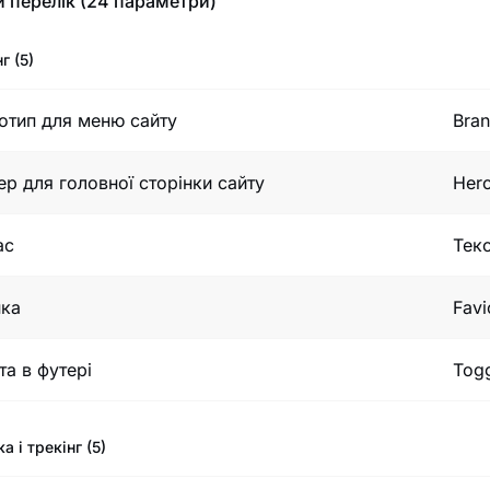
 перелік (24 параметри)
г (5)
отип для меню сайту
Bra
ер для головної сторінки сайту
Her
ас
Текс
нка
Favi
та в футері
Togg
а і трекінг (5)