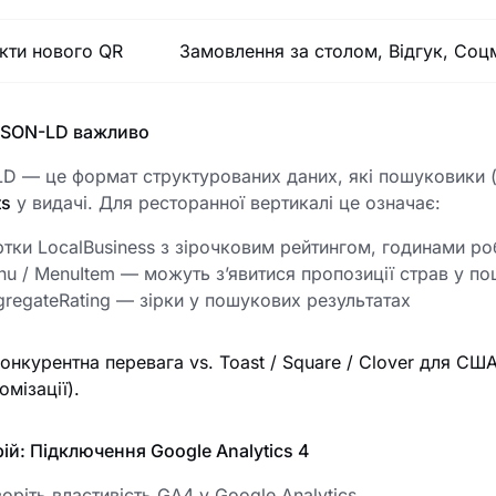
кти нового QR
Замовлення за столом, Відгук, Соц
JSON-LD важливо
D — це формат структурованих даних, які пошуковики 
ts
у видачі. Для ресторанної вертикалі це означає:
тки LocalBusiness з зірочковим рейтингом, годинами р
u / MenuItem — можуть з’явитися пропозиції страв у п
regateRating — зірки у пошукових результатах
онкурентна перевага vs. Toast / Square / Clover для СШ
омізації).
ій: Підключення Google Analytics 4
оріть властивість GA4 у Google Analytics.