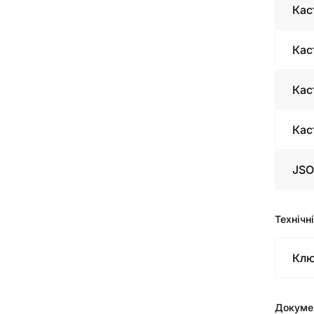
Кас
Кас
Каст
Кас
JSO
Технічні
Клю
Докумен