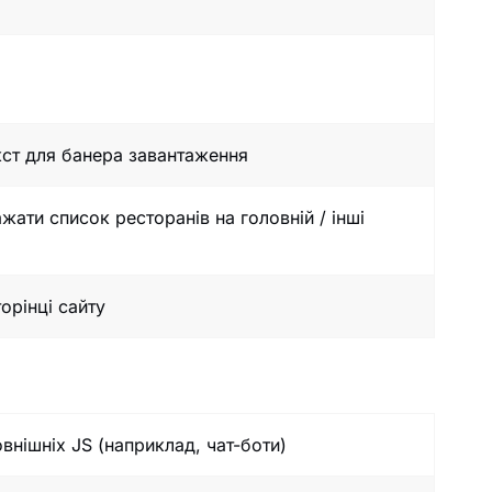
ст для банера завантаження
жати список ресторанів на головній / інші
орінці сайту
внішніх JS (наприклад, чат-боти)