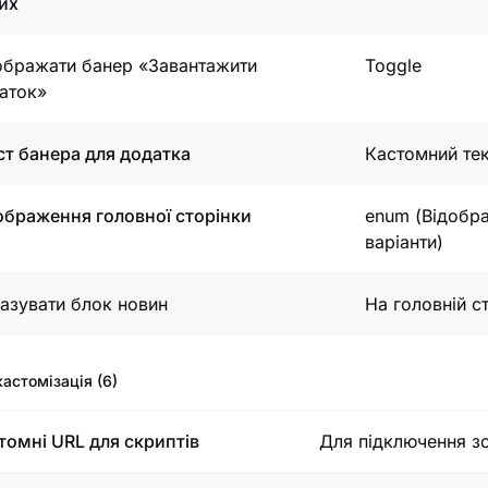
их
ображати банер «Завантажити
Toggle
аток»
ст банера для додатка
Кастомний тек
ображення головної сторінки
enum (Відобра
варіанти)
азувати блок новин
На головній ст
кастомізація (6)
томні URL для скриптів
Для підключення зо