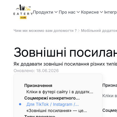
Продукти
Про нас
Корисне
Інтегр
Чим ми можемо вам допомогти ?
Мобільний додато
Зовнішні посилан
Як додавати зовнішні посилання різних типів
Оновлено:
18.06.2026
Призн
Призначення
Кліки в футері сайту і в додатку
Кліки 
Соцмережі конкретного
— для контактів, соцмереж
ресторану — це окремі поля
загального рівня, додаткових
Для TikTok / Instagram /
Соцмер
картки ресторану
ресурсів.
Facebook конкретного
«Зовнішні посилання» — це
Типи посилань
ресторану використовуйте
глобальний механізм для