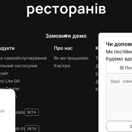
ресторанів
Замовити демо
Чи допомо
одукти
Про нас
Корисне
Ми постійн
ск самообслуговування
Як ми працюємо
Тарифні плани
будемо вдя
ільний застосунок
Карʼєра
Для франшиз
Ent
😢
По
сайт
Блог
ry Lite QR
Довідник
ry Courier
Кіоски під ключ
to Admin
льність
щоб
ry for Hotels
BETA
ery Wine
печний Wi-Fi
BETA