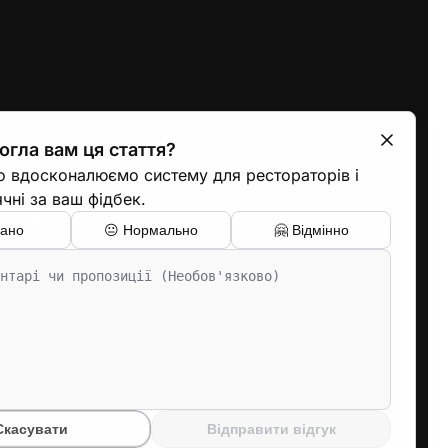
гла вам ця стаття?
Інтеграції
Інше
о вдосконалюємо систему для рестораторів і
POS-системи
Terms
чні за ваш фідбек.
Служби доставки
Приватність
erprise
гано
😐
Нормально
🤗
Відмінно
Фінанси
Конфіденційність
застосунків
Провайдери SMS
Cookies
Контакти
Замовити консультацію
Мова
Скасувати
Відправити відгук