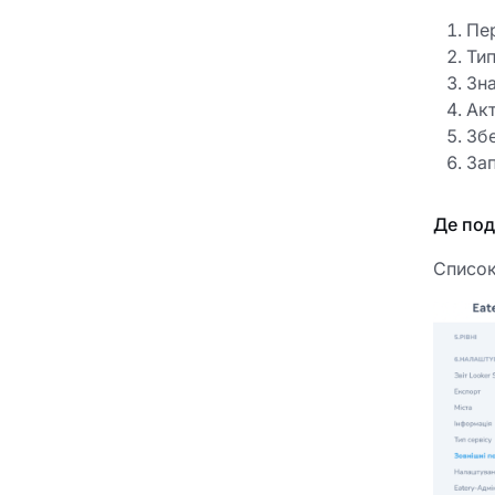
Пе
Тип
Зн
Акт
Збе
Зап
Де под
Список