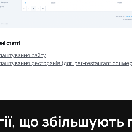
ні статті
лаштування сайту
лаштування ресторанів (для per-restaurant соцме
ії, що збільшують