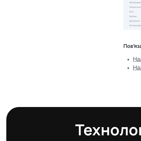
Пов’яза
На
На
Технолог