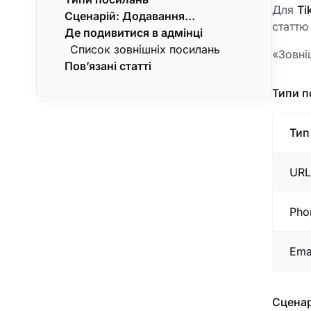
Для
Ti
Сценарій: Додавання
окремі поля картки ресторану
футера/контактів на рівні
статтю
глобального телефону
Де подивитися в адмінці
(див. статтю «Налаштування
проекту, не на рівні ресторану.
підтримки
ресторанів»), а не «Зовнішні
Список зовнішніх посилань
«Зовні
Пов’язані статті
посилання».
Типи п
Тип
URL
Pho
Ema
Сценар