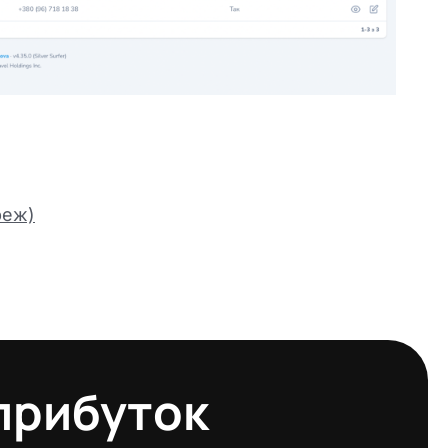
реж)
 прибуток