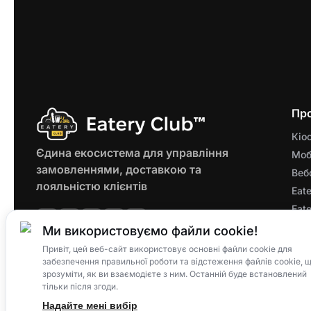
Пр
Кіо
Єдина екосистема для управління
Моб
замовленнями, доставкою та
Веб
лояльністю клієнтів
Eate
Eate
Res
Ми використовуємо файли cookie!
Лоя
Привіт, цей веб-сайт використовує основні файли cookie для
© 2025 Eatery Club
TM
забезпечення правильної роботи та відстеження файлів cookie, 
Eate
Eatery Loyalty Group S.R.O.
зрозуміти, як ви взаємодієте з ним. Останній буде встановлений
Eat
тільки після згоди.
All rights reserved.
Без
Надайте мені вибір