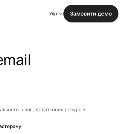
Замовити демо
Укр
email
гального рівня, додаткових ресурсів.
ресторану