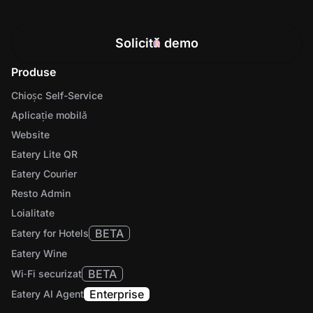
Solicită demo
Produse
Chioșc Self-Service
Aplicație mobilă
Website
Eatery Lite QR
Eatery Courier
Resto Admin
Loialitate
BETA
Eatery for Hotels
Eatery Wine
BETA
Wi‑Fi securizat
Enterprise
Eatery AI Agent