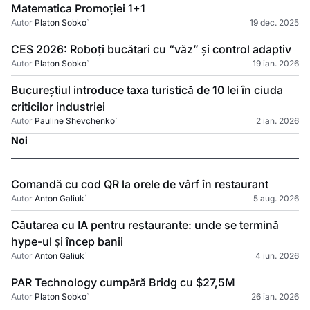
Matematica Promoției 1+1
Autor
Platon Sobko
`
19 dec. 2025
CES 2026: Roboți bucătari cu “văz” și control adaptiv
Autor
Platon Sobko
`
19 ian. 2026
Bucureștiul introduce taxa turistică de 10 lei în ciuda
criticilor industriei
Autor
Pauline Shevchenko
`
2 ian. 2026
Noi
Comandă cu cod QR la orele de vârf în restaurant
Autor
Anton Galiuk
`
5 aug. 2026
Căutarea cu IA pentru restaurante: unde se termină
hype-ul și încep banii
Autor
Anton Galiuk
`
4 iun. 2026
PAR Technology cumpără Bridg cu $27,5M
Autor
Platon Sobko
`
26 ian. 2026