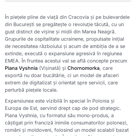
În piețele pline de viață din Cracovia și pe bulevardele
din București se pregătește o revoluție tăcută, cu un
gust distinct de vișine și midii din Marea Neagră.
Grupurile de ospitalitate ucrainene, propulsate inițial
de necesitatea războiului și acum de ambiția de a se
extinde, execută o expansiune agresivă în regiunea
EMEA. În fruntea acestui val se află concepte precum
Piana Vyshnia
(Vișinată) și
Chornomorka
, care
exportă nu doar bucătărie, ci un model de afaceri
extrem de digitalizat și orientat spre servicii, care
perturbă piețele locale.
Expansiunea este vizibilă în special în Polonia și
Europa de Est, servind drept cap de pod strategic.
Piana Vyshnia, cu formatul său mono-produs, a
câștigat prin franciză inimile consumatorilor polonezi,
români și moldoveni, folosind un model scalabil bazat