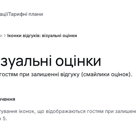
ації
Тарифні плани
ки
Іконки відгуків: візуальні оцінки
візуальні оцінки
гостям при залишенні відгуку (смайлики оцінок).
ачення
ування іконок, що відображаються гостям при залишенн
о 5.