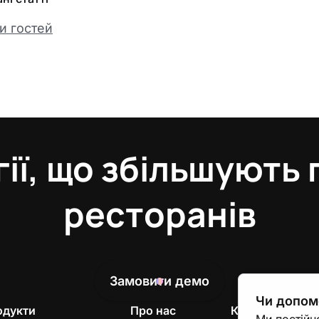
и гостей
ії, що збільшують
ресторанів
Замовити демо
Чи допомо
одукти
Про нас
Корисне