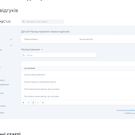
відгуків
ні статті