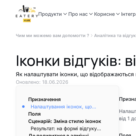
Продукти
Про нас
Корисне
Інтегр
Чим ми можемо вам допомогти ?
Аналітика та відгу
Іконки відгуків: 
Як налаштувати іконки, що відображаються 
Оновлено:
18.06.2026
Призн
Призначення
Налаштування іконок, що
Налашт
Поля
відображаються гостям при
від 1 д
Сценарій: Зміна стилю іконок
залишенні відгуку — візуальне
представлення рейтингу від 1 до
Результат: на формі відгуку
Поля
Де подивитися в адмінці
5.
гості побачать нові іконки.