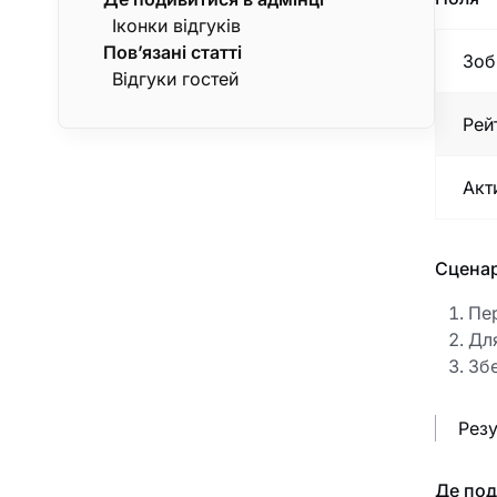
Іконки відгуків
Пов’язані статті
Зоб
Відгуки гостей
Рей
Акт
Сценар
Пер
Для
Збе
Резу
Де под