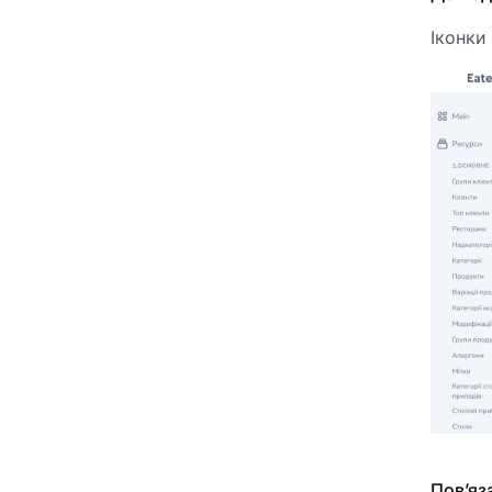
Іконки 
Пов’яза