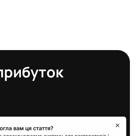
 прибуток
гла вам ця стаття?
Інтеграції
Інше