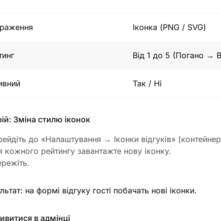
раження
Іконка (PNG / SVG)
тинг
Від 1 до 5 (Погано → В
ивний
Так / Ні
ій: Зміна стилю іконок
ейдіть до «Налаштування → Іконки відгуків» (контейнер 
 кожного рейтингу завантажте нову іконку.
режіть.
льтат: на формі відгуку гості побачать нові іконки.
ивитися в адмінці