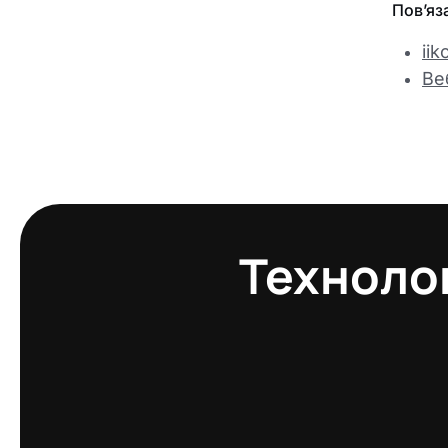
Пов’яза
iik
Ве
Технолог