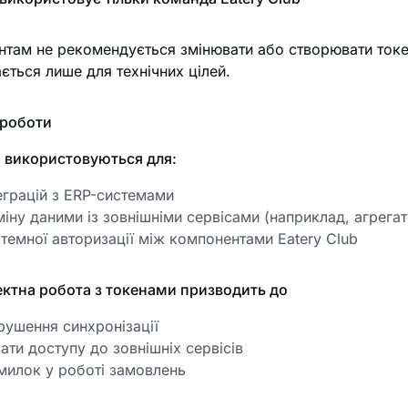
нтам не рекомендується змінювати або створювати токе
ється лише для технічних цілей.
 роботи
 використовуються для:
еграцій з ERP-системами
іну даними із зовнішніми сервісами (наприклад, агрега
темної авторизації між компонентами Eatery Club
ктна робота з токенами призводить до
рушення синхронізації
ати доступу до зовнішніх сервісів
милок у роботі замовлень