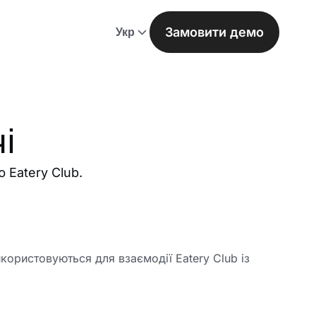
Замовити демо
Укр
і
 Eatery Club.
користовуються для взаємодії Eatery Club із