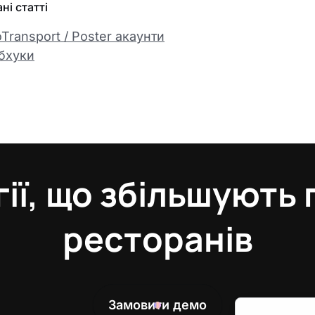
ні статті
oTransport / Poster акаунти
бхуки
ії, що збільшують
ресторанів
Замовити демо