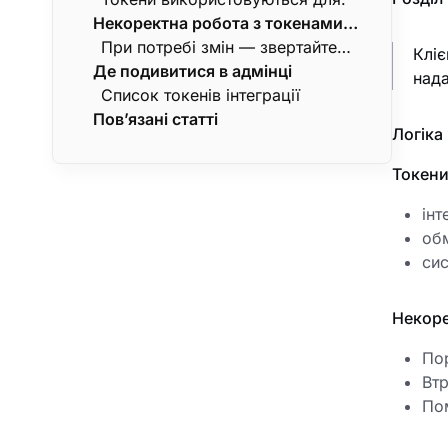
Некоректна робота з токенами
внутрішніми систем
цього розділу надається лише
призводить до
для технічних цілей.
При потребі змін — звертайтеся
Кліє
Де подивитися в адмінці
до підтримки: sales@eatery.club.
нада
Список токенів інтеграції
Пов’язані статті
Логіка
Токени
інт
обм
сис
Некоре
По
Втр
По