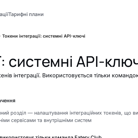
ації
Тарифні плани
Токени інтеграції: системні API-ключі
ї: системні API-ключ
нів інтеграції. Використовується тільки командою
ачення
ний розділ — налаштування інтеграційних токенів, що ви
німи сервісами та внутрішніми систем
 використовує тільки команда Eatery Club