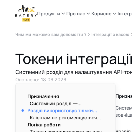
Продукти
Про нас
Корисне
Інтегр
Чим ми можемо вам допомогти ?
Інтеграції з касою
Токени інтеграці
Системний розділ для налаштування API-токе
Оновлено:
18.06.2026
Призн
Призначення
Системний розділ —
Систем
Розділ використовує тільки
налаштування інтеграційних
зовніш
команда Eatery Club
токенів, що використовуються
Клієнтам не рекомендується
Логіка роботи
для взаємодії Eatery Club із
змінювати або створювати
Розділ
зовнішніми сервісами та
токени самостійно. Доступ до
Токени використовуються для: