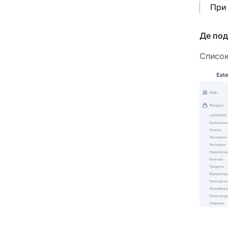
При 
Де под
Список 