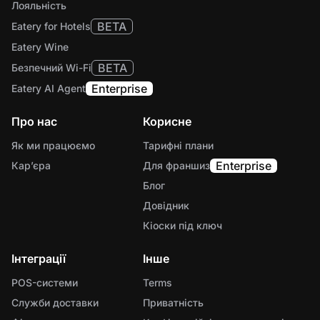
Лояльність
BETA
Eatery for Hotels
Eatery Wine
BETA
Безпечний Wi-Fi
Enterprise
Eatery AI Agent
Про нас
Корисне
Як ми працюємо
Тарифні плани
Enterprise
Карʼєра
Для франшиз
Блог
Довідник
Кіоски під ключ
Інтеграції
Інше
POS-системи
Terms
Служби доставки
Приватність