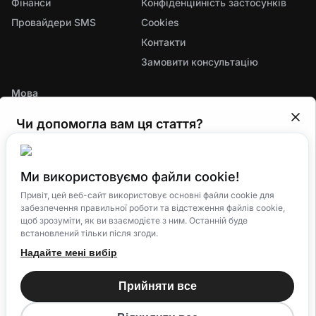
Фінанси
Конфіденційність застосунків
Провайдери SMS
Cookies
Контакти
Замовити консультацію
Мова
Чи допомогла вам ця стаття?
Ми постійно вдосконалюємо систему для
рестораторів і будемо вдячні за ваш фідбек.
Ми використовуємо файли cookie!
😢
Погано
😐
Нормально
🤗
Відмінно
Єдина екосистема для управління замовленнями,
Привіт, цей веб-сайт використовує основні файли cookie для
забезпечення правильної роботи та відстеження файлів cookie,
доставкою та лояльністю клієнтів
щоб зрозуміти, як ви взаємодієте з ним. Останній буде
встановлений тільки після згоди.
Надайте мені вибір
© 2025 Eatery Club
TM
Прийняти все
Eatery Loyalty Group S.R.O.
All rights reserved.