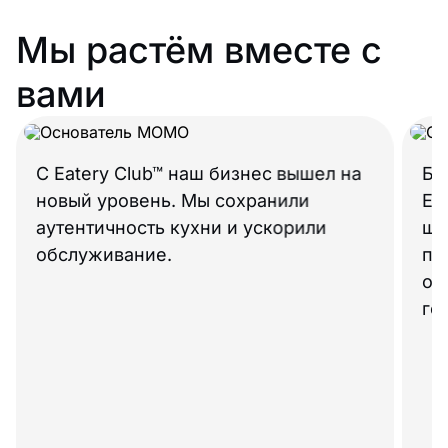
Мы растём вместе с
вами
С Eatery Club™ наш бизнес вышел на
Бо
новый уровень. Мы сохранили
Ea
аутентичность кухни и ускорили
ша
обслуживание.
по
ос
го