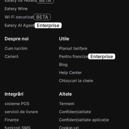
BETA
Eatery for Hotels
Eatery Wine
BETA
Wi‑Fi securizat
Enterprise
Eatery AI Agent
Despre noi
Utile
Cum lucrăm
Planuri tarifare
Enterprise
Carieră
Pentru francize
Blog
Help Center
Chioșcuri la cheie
Integrări
Altele
sisteme POS
Termeni
servicii de livrare
Confidențialitate
Finanțe
Confidențialitate aplicație
furnizori SMS
Cookie-uri