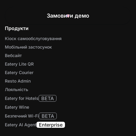
Замовити демо
Продукти
Кіоск самообслуговування
Мобільний застосунок
Вебсайт
Eatery Lite QR
Eatery Courier
Resto Admin
Лояльність
BETA
Eatery for Hotels
Eatery Wine
BETA
Безпечний Wi-Fi
Enterprise
Eatery AI Agent