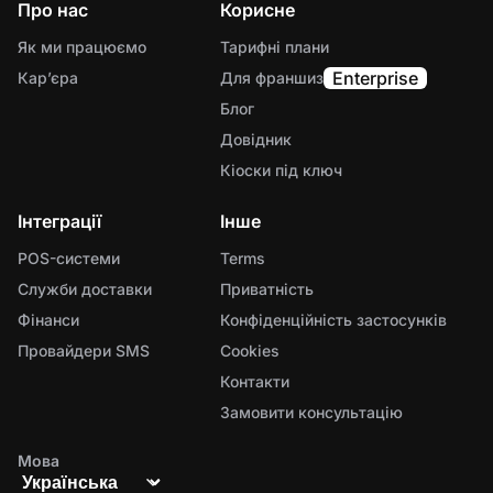
Про нас
Корисне
Як ми працюємо
Тарифні плани
Enterprise
Карʼєра
Для франшиз
Блог
Довідник
Кіоски під ключ
Інтеграції
Інше
POS-системи
Terms
Служби доставки
Приватність
Фінанси
Конфіденційність застосунків
Провайдери SMS
Cookies
Контакти
Замовити консультацію
Мова