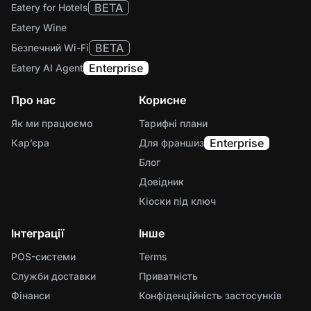
BETA
Eatery for Hotels
Eatery Wine
BETA
Безпечний Wi-Fi
Enterprise
Eatery AI Agent
Про нас
Корисне
Як ми працюємо
Тарифні плани
Enterprise
Карʼєра
Для франшиз
Блог
Довідник
Кіоски під ключ
Інтеграції
Інше
POS-системи
Terms
Служби доставки
Приватність
Фінанси
Конфіденційність застосунків