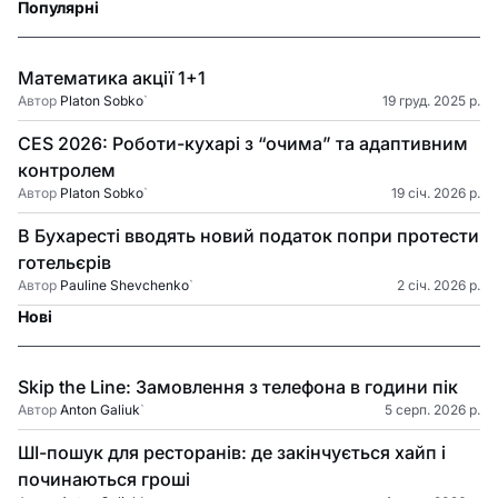
Популярні
Математика акції 1+1
Автор
Platon Sobko
`
19 груд. 2025 р.
CES 2026: Роботи-кухарі з “очима” та адаптивним
контролем
Автор
Platon Sobko
`
19 січ. 2026 р.
В Бухаресті вводять новий податок попри протести
готельєрів
Автор
Pauline Shevchenko
`
2 січ. 2026 р.
Нові
Skip the Line: Замовлення з телефона в години пік
Автор
Anton Galiuk
`
5 серп. 2026 р.
ШІ-пошук для ресторанів: де закінчується хайп і
починаються гроші