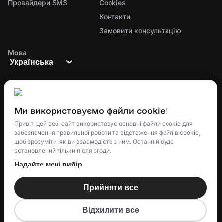
Провайдери SMS
Cookies
Контакти
Замовити консультацію
Мова
Ми використовуємо файли cookie!
Єдина екосистема для управління замовленнями,
Привіт, цей веб-сайт використовує основні файли cookie для
забезпечення правильної роботи та відстеження файлів cookie,
доставкою та лояльністю клієнтів
щоб зрозуміти, як ви взаємодієте з ним. Останній буде
встановлений тільки після згоди.
Надайте мені вибір
© 2025 Eatery Club
TM
Прийняти все
Eatery Loyalty Group S.R.O.
All rights reserved.
Відхилити все