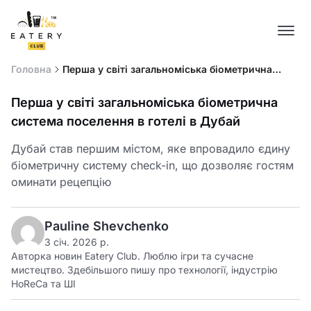
Головна
Перша у світі загальноміська біометрична
система поселення в готелі в Дубай
Перша у світі загальноміська біометрична
система поселення в готелі в Дубай
Дубай став першим містом, яке впровадило єдину
біометричну систему check-in, що дозволяє гостям
оминати рецепцію
Pauline Shevchenko
3 січ. 2026 р.
Авторка новин Eatery Club. Люблю ігри та сучасне
мистецтво. Здебільшого пишу про технології, індустрію
HoReCa та ШІ