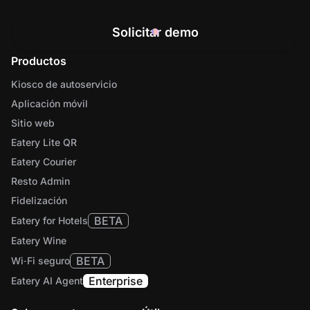
Solicitar demo
Productos
Kiosco de autoservicio
Aplicación móvil
Sitio web
Eatery Lite QR
Eatery Courier
Resto Admin
Fidelización
BETA
Eatery for Hotels
Eatery Wine
BETA
Wi‑Fi seguro
Enterprise
Eatery AI Agent