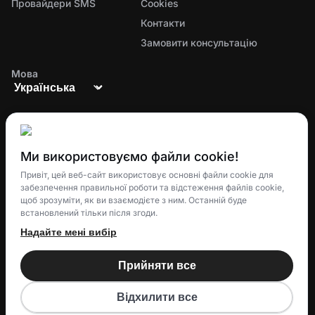
Провайдери SMS
Cookies
Контакти
Замовити консультацію
Мова
Ми використовуємо файли cookie!
Єдина екосистема для управління замовленнями,
Привіт, цей веб-сайт використовує основні файли cookie для
забезпечення правильної роботи та відстеження файлів cookie,
доставкою та лояльністю клієнтів
щоб зрозуміти, як ви взаємодієте з ним. Останній буде
встановлений тільки після згоди.
Надайте мені вибір
© 2025 Eatery Club
TM
Прийняти все
Eatery Loyalty Group S.R.O.
All rights reserved.
Відхилити все