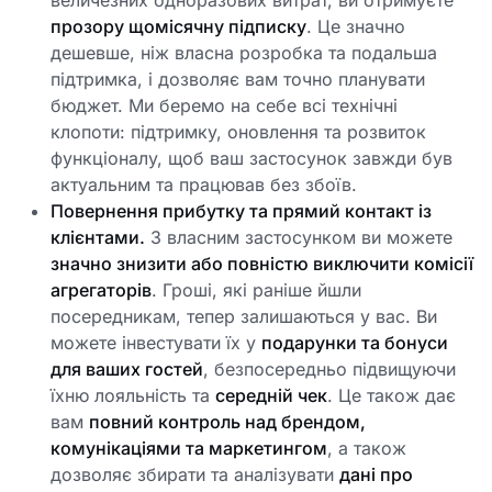
прозору щомісячну підписку
. Це значно
дешевше, ніж власна розробка та подальша
підтримка, і дозволяє вам точно планувати
бюджет. Ми беремо на себе всі технічні
клопоти: підтримку, оновлення та розвиток
функціоналу, щоб ваш застосунок завжди був
актуальним та працював без збоїв.
Повернення прибутку та прямий контакт із
клієнтами.
З власним застосунком ви можете
значно знизити або повністю виключити комісії
агрегаторів
. Гроші, які раніше йшли
посередникам, тепер залишаються у вас. Ви
можете інвестувати їх у
подарунки та бонуси
для ваших гостей
, безпосередньо підвищуючи
їхню лояльність та
середній чек
. Це також дає
вам
повний контроль над брендом,
комунікаціями та маркетингом
, а також
дозволяє збирати та аналізувати
дані про