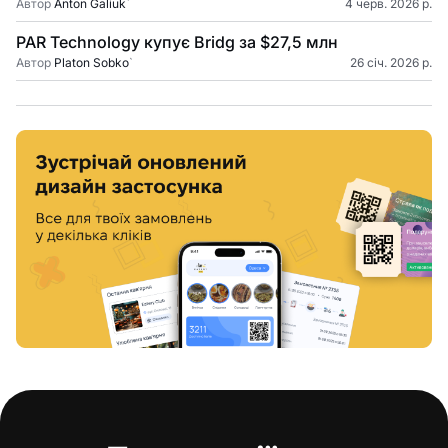
Автор
Anton Galiuk
`
4 черв. 2026 р.
PAR Technology купує Bridg за $27,5 млн
Автор
Platon Sobko
`
26 січ. 2026 р.