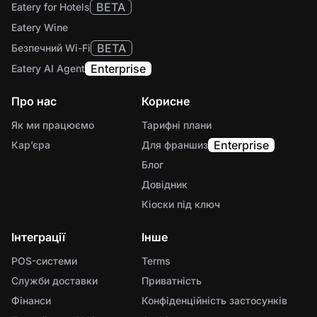
BETA
Eatery for Hotels
Eatery Wine
BETA
Безпечний Wi-Fi
Enterprise
Eatery AI Agent
Про нас
Корисне
Як ми працюємо
Тарифні плани
Enterprise
Карʼєра
Для франшиз
Блог
Довідник
Кіоски під ключ
Інтеграції
Інше
POS-системи
Terms
Служби доставки
Приватність
Фінанси
Конфіденційність застосунків