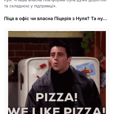
та складною у підтримці».
Піца в офіс чи власна Піцерія з Нуля? Та ну…