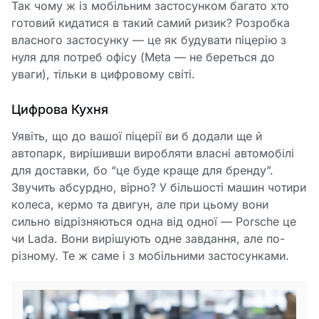
Так чому ж із мобільним застосунком багато хто
готовий кидатися в такий самий ризик? Розробка
власного застосунку — це як будувати піцерію з
нуля для потреб офісу (Meta — не береться до
уваги), тільки в цифровому світі.
Цифрова Кухня
Уявіть, що до вашої піцерії ви б додали ще й
автопарк, вирішивши виробляти власні автомобілі
для доставки, бо “це буде краще для бренду”.
Звучить абсурдно, вірно? У більшості машин чотири
колеса, кермо та двигун, але при цьому вони
сильно відрізняються одна від одної — Porsche це
чи Lada. Вони вирішують одне завдання, але по-
різному. Те ж саме і з мобільними застосунками.