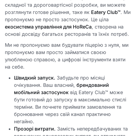
складної та дороговартісної розробки, ви можете
розглянути готове рішення, таке як
Eatery Club™
. Ми
пропонуємо не просто застосунок. Це ціла
екосистема управління для HoReCa
, створена на
основі досвіду багатьох ресторанів та їхніх потреб.
Ми не пропонуємо вам будувати піцерію з нуля, ми
пропонуємо вам просто займатися своєю
улюбленою справою, а цифрові інструменти взяти
на себе.
Швидкий запуск.
Забудьте про місяці
очікування. Ваш власний,
брендований
мобільний застосунок
від Eatery Club™ може
бути готовий до запуску в максимально стислі
терміни. Ви почнете приймати замовлення та
бронювання через свій канал практично
негайно.
Прозорі витрати.
Замість непередбачуваних та
величезних одноразових витрат, ви отримуєте