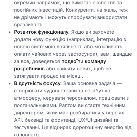
окремий напрямок, що вимагає експертів та
постійних інвестицій. Конкуренти, на жаль, теж
не дрімають і можуть спробувати використати
вразливості.
Розвиток функціоналу.
Якщо ви захочете
додати нову функцію (наприклад, інтеграцію з
новою системою лояльності або можливість
оплати чайових через застосунок), вам, швидше
за все, доведеться
подвоїти команду
розробників
або найняти нових, щоб не
затягувати процес на місяці.
Відсутність фокусу.
Ваша основна задача —
створювати чудові страви та незабутню
атмосферу, керувати персоналом, працювати з
постачальниками. Раптом ви стаєте технічним
директором, який має розбиратися у версіях
API, бекенді та фронтенді, UX/UI-дизайні та
тестуванні. Це відбирає дорогоцінну енергію від
головного.