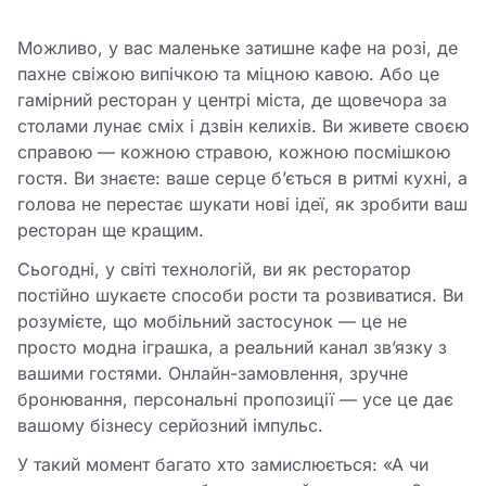
Можливо, у вас маленьке затишне кафе на розі, де
пахне свіжою випічкою та міцною кавою. Або це
гамірний ресторан у центрі міста, де щовечора за
столами лунає сміх і дзвін келихів. Ви живете своєю
справою — кожною стравою, кожною посмішкою
гостя. Ви знаєте: ваше серце б’ється в ритмі кухні, а
голова не перестає шукати нові ідеї, як зробити ваш
ресторан ще кращим.
Сьогодні, у світі технологій, ви як ресторатор
постійно шукаєте способи рости та розвиватися. Ви
розумієте, що мобільний застосунок — це не
просто модна іграшка, а реальний канал зв’язку з
вашими гостями. Онлайн-замовлення, зручне
бронювання, персональні пропозиції — усе це дає
вашому бізнесу серйозний імпульс.
У такий момент багато хто замислюється: «А чи