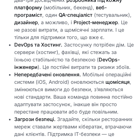
два-три досвідчених
розробника під кожну
платформу
(мобільних, бекенд),
веб-
програміст
, один
QA-спеціаліст
(тестувальник),
дизайнер
, а можливо, і
Project-менеджер
. Це
не разові витрати, а щомісячні зарплати. І це
тільки для підтримки того, що вже є.
DevOps та Хостинг.
Застосунку потрібен дім. Це
сервери (хостинг), фахівці, які стежать за
їхньою стабільністю та безпекою (
DevOps-
інженери
). Це постійні витрати та ризики збоїв.
Непередбачені оновлення.
Мобільні операційні
системи (iOS, Android) оновлюються
щомісяця
,
змінюються вимоги до безпеки, з’являються
нові стандарти. Ваша команда повинна постійно
адаптувати застосунок, інакше він просто
перестане працювати або буде повільним.
Загрози безпеці.
Згадайте, скільки ресторанних
мереж ставали жертвами кібератак, втрачаючи
дані клієнтів. Підтримка IT-безпеки — це