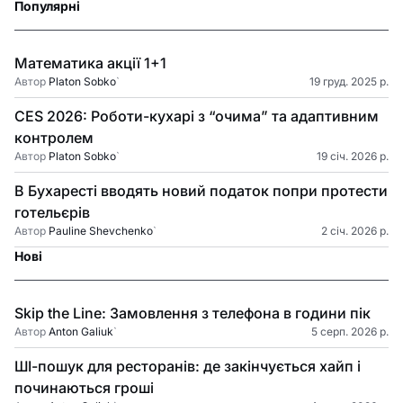
Популярні
Математика акції 1+1
Автор
Platon Sobko
`
19 груд. 2025 р.
CES 2026: Роботи-кухарі з “очима” та адаптивним
контролем
Автор
Platon Sobko
`
19 січ. 2026 р.
В Бухаресті вводять новий податок попри протести
готельєрів
Автор
Pauline Shevchenko
`
2 січ. 2026 р.
Нові
Skip the Line: Замовлення з телефона в години пік
Автор
Anton Galiuk
`
5 серп. 2026 р.
ШІ-пошук для ресторанів: де закінчується хайп і
починаються гроші