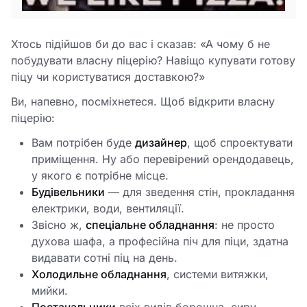
Хтось підійшов би до вас і сказав: «А чому б не
побудувати власну піцерію? Навіщо купувати готову
піцу чи користуватися доставкою?»
Ви, напевно, посміхнетеся. Щоб відкрити власну
піцерію:
Вам потрібен буде
дизайнер
, щоб спроектувати
приміщення. Ну або перевірений орендодавець,
у якого є потрібне місце.
Будівельники
— для зведення стін, прокладання
електрики, води, вентиляції.
Звісно ж,
спеціальне обладнання
: не просто
духова шафа, а професійна піч для піци, здатна
видавати сотні піц на день.
Холодильне обладнання
, системи витяжки,
мийки.