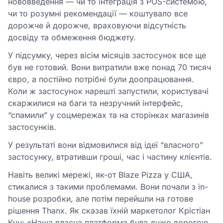
нововведення — чи то інтеграція з POS-системою,
чи то розумні рекомендації — коштувало все
дорожче й дорожче, враховуючи відсутність
досвіду та обмеження бюджету.
У підсумку, через вісім місяців застосунок все ще
був не готовий. Вони витратили вже понад 70 тисяч
євро, а постійно потрібні були доопрацювання.
Коли ж застосунок нарешті запустили, користувачі
скаржилися на баги та незручний інтерфейс,
“спамили” у соцмережах та на сторінках магазинів
застосунків.
У результаті вони відмовилися від ідеї “власного”
застосунку, втративши гроші, час і частину клієнтів.
Навіть великі мережі, як-от Blaze Pizza у США,
стикалися з такими проблемами. Вони почали з in-
house розробки, але потім перейшли на готове
рішення Thanx. Як сказав їхній маркетолог Крістіан
Кун: «Наша власна платформа була дуже дорогою