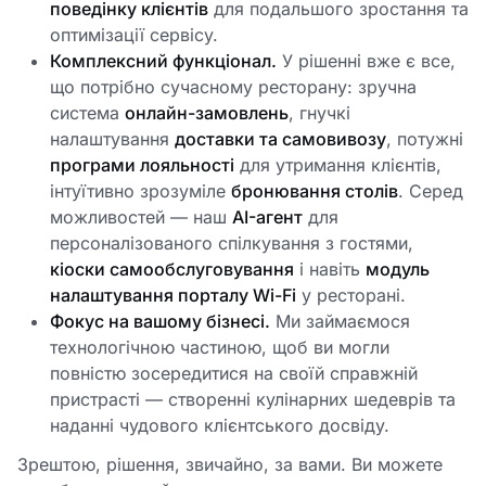
поведінку клієнтів
для подальшого зростання та
оптимізації сервісу.
Комплексний функціонал.
У рішенні вже є все,
що потрібно сучасному ресторану: зручна
система
онлайн-замовлень
, гнучкі
налаштування
доставки та самовивозу
, потужні
програми лояльності
для утримання клієнтів,
інтуїтивно зрозуміле
бронювання столів
. Серед
можливостей — наш
AI-агент
для
персоналізованого спілкування з гостями,
кіоски самообслуговування
і навіть
модуль
налаштування порталу Wi-Fi
у ресторані.
Фокус на вашому бізнесі.
Ми займаємося
технологічною частиною, щоб ви могли
повністю зосередитися на своїй справжній
пристрасті — створенні кулінарних шедеврів та
наданні чудового клієнтського досвіду.
Зрештою, рішення, звичайно, за вами. Ви можете