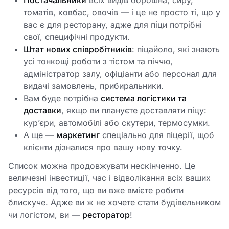
Постачальники
всіх видів борошна, сиру,
томатів, ковбас, овочів — і це не просто ті, що у
вас є для ресторану, адже для піци потрібні
свої, специфічні продукти.
Штат нових співробітників
: піцайоло, які знають
усі тонкощі роботи з тістом та піччю,
адміністратор залу, офіціанти або персонал для
видачі замовлень, прибиральники.
Вам буде потрібна
система логістики та
доставки
, якщо ви плануєте доставляти піцу:
кур’єри, автомобілі або скутери, термосумки.
А ще —
маркетинг
спеціально для піцерії, щоб
клієнти дізналися про вашу нову точку.
Список можна продовжувати нескінченно. Це
величезні інвестиції, час і відволікання всіх ваших
ресурсів від того, що ви вже вмієте робити
блискуче. Адже ви ж не хочете стати будівельником
чи логістом, ви —
ресторатор
!